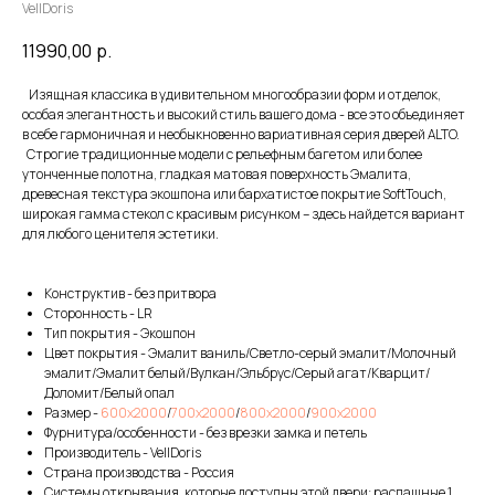
VellDoris
11990,00
р.
Изящная классика в удивительном многообразии форм и отделок,
особая элегантность и высокий стиль вашего дома - все это объединяет
в себе гармоничная и необыкновенно вариативная серия дверей ALTO.
Строгие традиционные модели с рельефным багетом или более
утонченные полотна, гладкая матовая поверхность Эмалита,
древесная текстура экошпона или бархатистое покрытие SoftTouch,
широкая гамма стекол с красивым рисунком – здесь найдется вариант
для любого ценителя эстетики.
Конструктив - без притвора
Сторонность - LR
Тип покрытия - Экошпон
Цвет покрытия - Эмалит ваниль/Светло-серый эмалит/Молочный
эмалит/Эмалит белый/Вулкан/Эльбрус/Серый агат/Кварцит/
Доломит/Белый опал
Размер -
600х2000
/
700х2000
/
800х2000
/
900х2000
Фурнитура/особенности - без врезки замка и петель
Производитель - VellDoris
Страна производства - Россия
Системы открывания, которые доступны этой двери: распашные 1