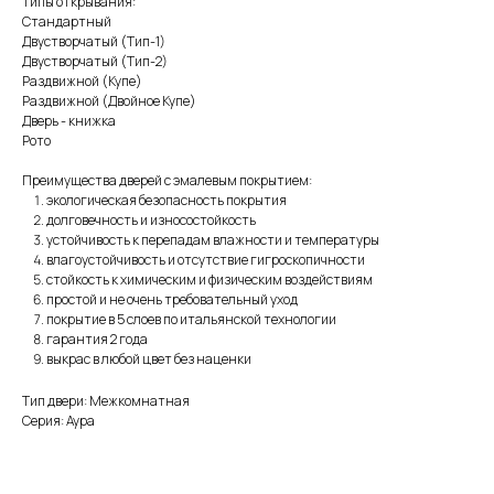
Типы открывания:
Стандартный
Двустворчатый (Тип-1)
Двустворчатый (Тип-2)
Раздвижной (Купе)
Раздвижной (Двойное Купе)
Дверь - книжка
Рото
Преимущества дверей с эмалевым покрытием:
экологическая безопасность покрытия
долговечность и износостойкость
устойчивость к перепадам влажности и температуры
влагоустойчивость и отсутствие гигроскопичности
стойкость к химическим и физическим воздействиям
простой и не очень требовательный уход
покрытие в 5 слоев по итальянской технологии
гарантия 2 года
выкрас в любой цвет без наценки
Тип двери: Межкомнатная
Серия: Аура