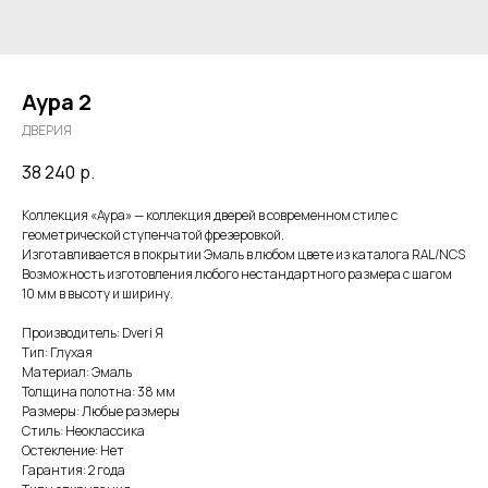
Аура 2
ДВЕРИЯ
38 240
р.
Коллекция «Аура» — коллекция дверей в современном стиле с
геометрической ступенчатой фрезеровкой.
Изготавливается в покрытии Эмаль в любом цвете из каталога RAL/NCS
Возможность изготовления любого нестандартного размера с шагом
10 мм в высоту и ширину.
Производитель: Dveri Я
Тип: Глухая
Материал: Эмаль
Толщина полотна: 38 мм
Размеры: Любые размеры
Стиль: Неоклассика
Остекление: Нет
Гарантия: 2 года