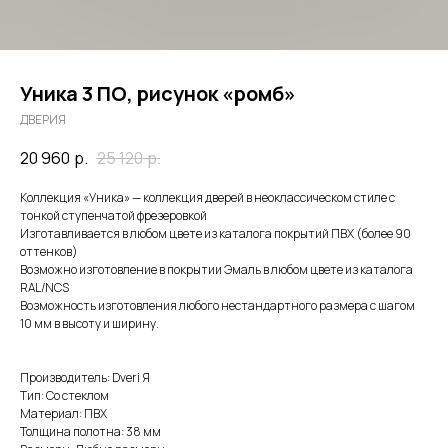
Уника 3 ПО, рисунок «ромб»
ДВЕРИЯ
20 960
р.
25 120
р.
Коллекция «Уника» — коллекция дверей в неоклассическом стиле с
тонкой ступенчатой фрезеровкой
Изготавливается в любом цвете из каталога покрытий ПВХ (более 90
оттенков)
Возможно изготовление в покрытии Эмаль в любом цвете из каталога
RAL/NCS
Возможность изготовления любого нестандартного размера с шагом
10 мм в высоту и ширину.
Производитель: Dveri Я
Тип: Со стеклом
Материал: ПВХ
Толщина полотна: 38 мм