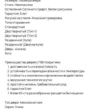
Размеры: Любые размеры
Стиль: Неоклассика
Остекление: Сатинато графит, белое с рисунком
Гарантия: 5 лет
Рисунок на стекле: Алмазная гравировка
Типы открывания:
Стандартный
Двустворчатый (Тип-1)
Двустворчатый (Тип-2)
Раздвижной (Купе)
Раздвижной (Двойное Купе)
Дверь - книжка
Рото
Преимущества дверей с ПВХ покрытием:
долговечность и износостойкость
устойчивость к перепадам влажности и температуры
стойкость к химическим и физическим воздействиям
вакуумная технология укутки
простой и не очень требовательный уход
гарантия 5 лет
более 90-ста разнообразных расцветок без наценки
Тип двери: Межкомнатная
Серия: Уника