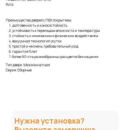
Рото
Преимущества дверей с ПВХ покрытием:
долговечность и износостойкость
устойчивость к перепадам влажности и температуры
стойкость к химическим и физическим воздействиям
вакуумная технология укутки
простой и не очень требовательный уход
гарантия 5 лет
более 90-ста разнообразных расцветок без наценки
Тип двери: Межкомнатная
Серия: Сборные
Нужна установка?
Вызовите замерщика