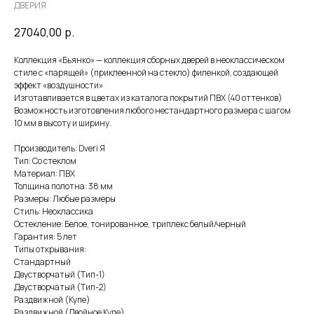
ДВЕРИЯ
27040,00
р.
Коллекция «Бьянко» — коллекция сборных дверей в неоклассическом
стиле с «парящей» (приклеенной на стекло) филенкой, создающей
эффект «воздушности»
Изготавливается в цветах из каталога покрытий ПВХ (40 оттенков)
Возможность изготовления любого нестандартного размера с шагом
10 мм в высоту и ширину.
Производитель: Dveri Я
Тип: Со стеклом
Материал: ПВХ
Толщина полотна: 38 мм
Размеры: Любые размеры
Стиль: Неоклассика
Остекление: Белое, тонированное, триплекс белый/черный
Гарантия: 5 лет
Типы открывания:
Стандартный
Двустворчатый (Тип-1)
Двустворчатый (Тип-2)
Раздвижной (Купе)
Раздвижной (Двойное Купе)