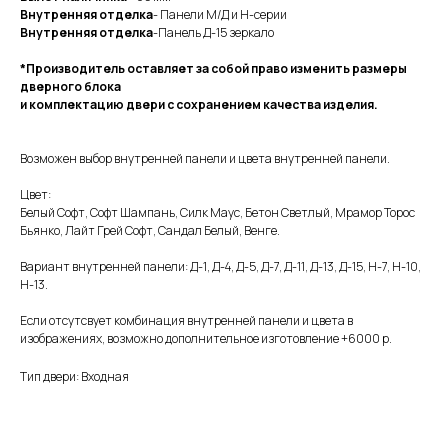
Внутренняя отделка
- Панели М/Д и Н-серии
Внутренняя отделка
-Панель Д-15 зеркало
*Производитель оставляет за собой право изменить размеры
дверного блока
и комплектацию двери с сохранением качества изделия.
Возможен выбор внутренней панели и цвета внутренней панели.
Цвет:
Белый Софт, Софт Шампань, Силк Маус, Бетон Светлый, Мрамор Торос
Бьянко, Лайт Грей Софт, Сандал Белый, Венге.
Вариант внутренней панели: Д-1, Д-4, Д-5, Д-7, Д-11, Д-13, Д-15, Н-7, Н-10,
Н-13.
Если отсутсвует комбинация внутренней панели и цвета в
изображениях, возможно дополнительное изготовление +6000 р.
Тип двери: Входная