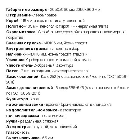
Габаритные размеры
- 2050x860 мм,2050x960 мм
Открывание
- левое/правое
Короб
- 115 мм, закрытого типа, утепленный
Полотно
- 105 мм, пенополистирол + минеральная плита
Окрас металла
- Серый, атмосферостойкое порошково-полимерное
покрытие
Внешняя отделка
- МДФ 16 мм, Ясень графит
Внутренняя отделка
- панель на выбор
Наличник
- МДФ 16 мм, Ясень графит, гладкий
Усиление
-9 ребер жесткости, замковый карман
Уплотнитель
-D-образный, 3 контура
Петли
- 3 шт. на подшипниках закрытого типа
Замок основной
- Кале 252 (4 класс взломостойкости по ГОСТ 5089-
2011)
Замок дополнительный
- Бордер 3B8-6K5 (4 класс взломостойкости
по ГОСТ 5089-2011)
Фурнитура
- хром
на основном замке
- врезная броненакладка, цилиндр к/в
на дополнительном замке
- автошторка
ночная задвижка
- независимая
Ручка
- раздельная, стяжная
Эксцентрик
- круглый, металлический
Глазок
- есть
Вылет наличника
- 65 мм