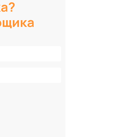
ка?
рщика