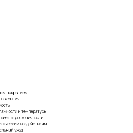
вым покрытием:
ь покрытия
кость
влажности и температуры
твие гигроскопичности
физическим воздействиям
тельный уход