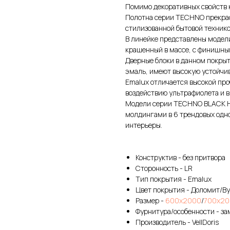
Помимо декоративных свойств 
Полотна серии TECHNO прекрас
стилизованной бытовой технико
В линейке представлены модел
крашенный в массе, с финишны
Дверные блоки в данном покры
эмаль, имеют высокую устойчив
Emalux отличается высокой про
воздействию ультрафиолета и в
Модели серии TECHNO BLACK H
молдингами в 6 трендовых одн
интерьеры.
Конструктив - без притвора
Сторонность - LR
Тип покрытия - Emalux
Цвет покрытия - Доломит/В
Размер -
600х2000
/
700х20
Фурнитура/особенности - зам
Производитель - VellDoris