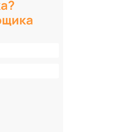
ка?
рщика