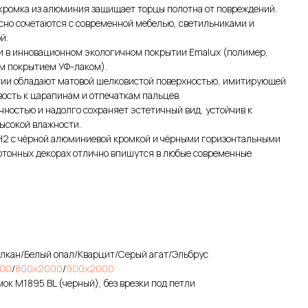
кромка из алюминия защищает торцы полотна от повреждений.
но сочетаются с современной мебелью, светильниками и
й.
и в инновационном экологичном покрытии Emalux (полимер,
м покрытием УФ-лаком).
тии обладают матовой шелковистой поверхностью, имитирующей
ость к царапинам и отпечаткам пальцев.
чностью и надолго сохраняет эстетичный вид, устойчив к
ысокой влажности.
2 с чёрной алюминиевой кромкой и чёрными горизонтальными
отонных декорах отлично впишутся в любые современные
улкан/Белый опал/Кварцит/Серый агат/Эльбрус
00
/
800х2000
/
900х2000
ок M1895 BL (черный), без врезки под петли