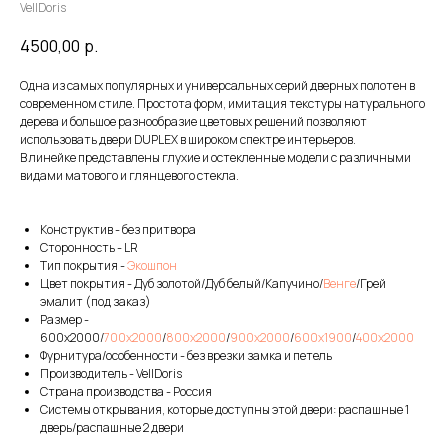
VellDoris
4500,00
р.
Одна из самых популярных и универсальных серий дверных полотен в
современном стиле. Простота форм, имитация текстуры натурального
дерева и большое разнообразие цветовых решений позволяют
использовать двери DUPLEX в широком спектре интерьеров.
В линейке представлены глухие и остекленные модели с различными
видами матового и глянцевого стекла.
Конструктив - без притвора
Сторонность - LR
Тип покрытия -
Экошпон
Цвет покрытия - Дуб золотой/Дуб белый/Капучино/
Венге
/Грей
эмалит (под заказ)
Размер -
600х2000/
700х2000
/
800х2000
/
900х2000
/
600х1900
/
400х2000
Фурнитура/особенности - без врезки замка и петель
Производитель - VellDoris
Страна производства - Россия
Системы открывания, которые доступны этой двери: распашные 1
дверь/распашные 2 двери