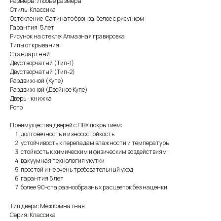
Размеры: Любые размеры
Стиль: Классика
Остекление: Сатинато бронза, белое с рисунком
Гарантия: 5 лет
Рисунок на стекле: Алмазная гравировка
Типы открывания:
Стандартный
Двустворчатый (Тип-1)
Двустворчатый (Тип-2)
Раздвижной (Купе)
Раздвижной (Двойное Купе)
Дверь - книжка
Рото
Преимущества дверей с ПВХ покрытием:
долговечность и износостойкость
устойчивость к перепадам влажности и температуры
стойкость к химическим и физическим воздействиям
вакуумная технология укутки
простой и не очень требовательный уход
гарантия 5 лет
более 90-ста разнообразных расцветок без наценки
Тип двери: Межкомнатная
Серия: Классика