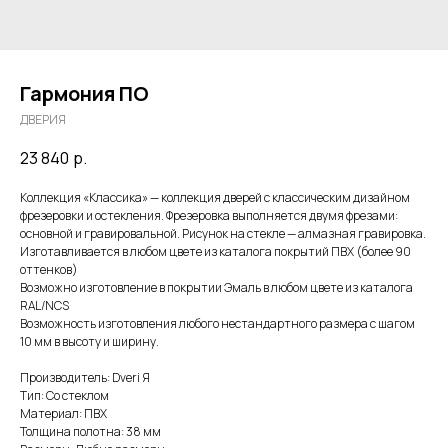
Гармония ПО
ДВЕРИЯ
23 840
р.
Коллекция «Классика» — коллекция дверей с классическим дизайном
фрезеровки и остекления. Фрезеровка выполняется двумя фрезами:
основной и гравировальной. Рисунок на стекле — алмазная гравировка.
Изготавливается в любом цвете из каталога покрытий ПВХ (более 90
оттенков)
Возможно изготовление в покрытии Эмаль в любом цвете из каталога
RAL/NCS
Возможность изготовления любого нестандартного размера с шагом
10 мм в высоту и ширину.
Производитель: Dveri Я
Тип: Со стеклом
Материал: ПВХ
Толщина полотна: 38 мм