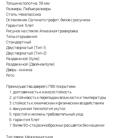
Толщина полотна: 38 мм
Размеры: Любые размеры
Стиль: Неоклассика
Остекление: Сатинато графит, белое с рисунком
Гарантия: 5 лет
Рисунок на стекле: Алмазная гравировка
Типы открывания:
Стандартный
Двустворчатый (Тип-1)
Двустворчатый (Тип-2)
Раздвижной (Купе)
Раздвижной (Двойное Купе)
Дверь - книжка
Рото
Преимущества дверей с ПВХ покрытием:
долговечность и износостойкость
устойчивость к перепадам влажности и температуры
стойкость к химическим и физическим воздействиям
вакуумная технология укутки
простой и не очень требовательный уход
гарантия 5 лет
более 90-ста разнообразных расцветок без наценки
Тип двери: Межкомнатная