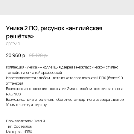
Уника 2 ПО, рисунок «английская
решётка»
ДВЕРИЯ
20 960
р.
25 120
р.
Коллекция «Уника» — коллекция дверей в неоклассическом стиле с
тонкой ступенчатой фрезеровкой
Изготавливается в любом цвете из каталога покрытий ПВХ (более 90
оттенков)
Возможно изготовление в покрытии Эмаль в любом цвете из каталога
RAL/NCS
Возможность изготовления любого нестандартного размера с шагом
10 мм в высоту и ширину.
Производитель: Dveri Я
Тип: Со стеклом
Материал: ПВХ