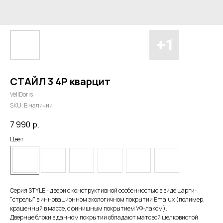
СТАЙЛ 3 4P кварцит
VellDoris
SKU:
В наличии
7 990
р.
Цвет
Серия STYLE - двери с конструктивной особенностью в виде царги-
"стрелы" в инновационном экологичном покрытии Emalux (полимер,
крашенный в массе, с финишным покрытием УФ-лаком).
Дверные блоки в данном покрытии обладают матовой шелковистой