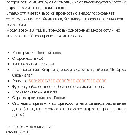
поверхностью, имитирующей эмаль, имеют высокую устойчивость к
царапинам и отпечаткам пальцев.
Emalux отличается высокой прочностью и надолго сохраняет
эстетичный вид, устойчив к воздействию ультрафиолета и высокой
влажности.
Модели серии STYLE в 6 трендовых однотонных декорах отлично
впишутся в любые современные интерьеры.
Конструктив - без притвора
Сторонность - LR
Тип покрытия - EMALUX
Цвет покрытия - Кварцит/Доломит/Вулкан/Белый опал/Эльбрус/
Серый агат
Размер -
600х2000
/
700х2000
/
800х2000
/
900х2000
Фурнитура/особенности - без врезки замка и петель
Производитель - VellDoris
Страна производства - Россия
Системы открывания, которые доступны этой двери: распашные 1
дверь (для цвета "серый агат" возможен вариант - распашные 2
двери)
Тип двери: Межкомнатная
Серия: STYLE