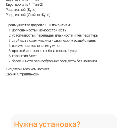
Двустворчатый (Тип-2)
Раздвижной (Купе)
Раздвижной (Двойное Купе)
Преимущества дверей с ПВХ покрытием:
долговечность и износостойкость
устойчивость к перепадам влажности и температуры
стойкость к химическим и физическим воздействиям
вакуумная технология укутки
простой и не очень требовательный уход
гарантия 5 лет
более 90-ста разнообразных расцветок без наценки
Тип двери: Межкомнатная
Серия: С триплексом
Нужна установка?