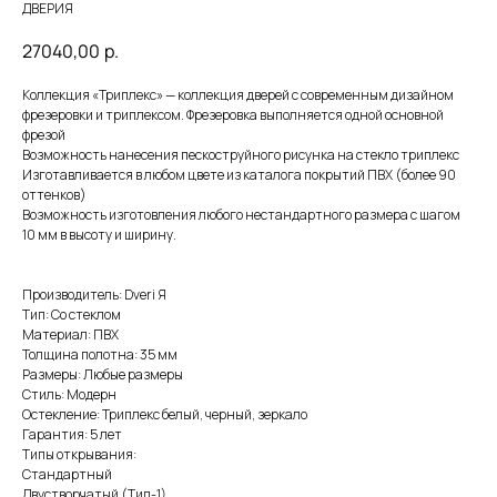
ДВЕРИЯ
27040,00
р.
Коллекция «Триплекс» — коллекция дверей с современным дизайном
фрезеровки и триплексом. Фрезеровка выполняется одной основной
фрезой
Возможность нанесения пескоструйного рисунка на стекло триплекс
Изготавливается в любом цвете из каталога покрытий ПВХ (более 90
оттенков)
Возможность изготовления любого нестандартного размера с шагом
10 мм в высоту и ширину.
Производитель: Dveri Я
Тип: Со стеклом
Материал: ПВХ
Толщина полотна: 35 мм
Размеры: Любые размеры
Стиль: Модерн
Остекление: Триплекс белый, черный, зеркало
Гарантия: 5 лет
Типы открывания:
Стандартный
Двустворчатый (Тип-1)