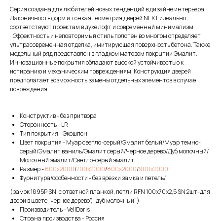
Серия создана для любителей новых тенденций в дизайне интерьера.
Лаконичность форм и тонкая геометрия дверей NEXT идеально
соответствуют проектам в духе лофт и современный минимализм.
Эффектность и неповторимый стиль полотен во многом определяет
ультрасовременная отделка, имитирующая поверхность бетона. Также
модельный ряд представлен в гладком матовом покрытии Эмалит.
Инновационные покрытия обладают высокой устойчивостью к
истиранию и механическим повреждениям. Конструкция дверей
предполагает возможность замены отдельных элементов в случае
повреждения.
Конструктив - без притвора
Сторонность - LR
Тип покрытия - Экошпон
Цвет покрытия - Муар светло-серый/Эмалит белый/Муар темно-
серый/Эмалит ваниль/Эмалит серый/Черное дерево/Дуб молочный/
Молочный эмалит/Светло-серый эмалит
Размер -
600х2000
/
700х2000
/
800х2000
/
900х2000
Фурнитура/особенности - без врезки замка и петель/
(замок 1895Р SN, с ответной планкой, петли RFN 100х70х2,5 SN 2шт-для
двери в цвете "черное дерево", "дуб молочный")
Производитель - VellDoris
Страна производства - Россия