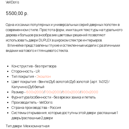
VellDoris
5500,00
р.
Одна из самых популярных и универсальных серий дверных полотен в
современном стиле. Простота форм, имитация текстуры натурального
дерева и большое разнообразие цветовых решений позволяют
использовать двери DUPLEX в широком спектре интерьеров.
В линейке представлены глухие и остекленные модели с различными
видами матового и глянцевого стекла.
Конструктив - без притвора
Сторонность - LR
Тип покрытия -
Экошпон
Цвет покрытия - Венге/Дуб золотой/Дуб золотой (арт. 14012)/
Капучино/Дуб белый
Размер -
600х2000
/
700х2000
/
800х2000
/
900х2000
Фурнитура/особенности - без врезки замка и петель
Производитель - VellDoris
Страна производства - Россия
Системы открывания, которые доступны этой двери: распашные 1
дверь/распашные 2 двери
Тип двери: Межкомнатная