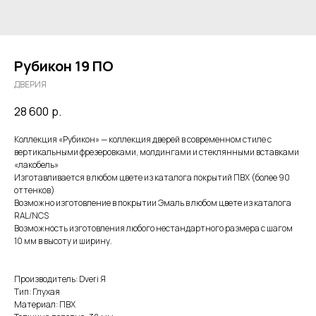
Рубикон 19 ПО
ДВЕРИЯ
28 600
р.
Коллекция «Рубикон» — коллекция дверей в современном стиле с
вертикальными фрезеровками, молдингами и стеклянными вставками
«лакобель»
Изготавливается в любом цвете из каталога покрытий ПВХ (более 90
оттенков)
Возможно изготовление в покрытии Эмаль в любом цвете из каталога
RAL/NCS
Возможность изготовления любого нестандартного размера с шагом
10 мм в высоту и ширину.
Производитель: Dveri Я
Тип: Глухая
Материал: ПВХ