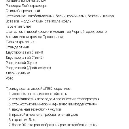
Толщина полотна: 38 мм
Размеры: Любые размеры
Стиль: Современный
Остекление: Лакобель черный, белый, коричневый, бежевый, шамуа
Вставки: Молдинг 6мм, стекло лакобель
Гарантия: 5 лет
Цвет алюминиевой кромки и молдингов: Черный, хром, золото
Алюминиевая кромка: Продольная
Типы открывания:
Стандартный
Двустворчатый (Тип-1)
Двустворчатый (Тип-2)
Раздвижной (Купе)
Раздвижной (Двойное Купе)
Дверь - книжка
Рото
Преимущества дверей с ПВХ покрытием:
долговечность и износостойкость
устойчивость к перепадам влажности и температуры
стойкость к химическим и физическим воздействиям
вакуумная технология укутки
простой и не очень требовательный уход
гарантия 5 лет
более 90-ста разнообразных расцветок без наценки