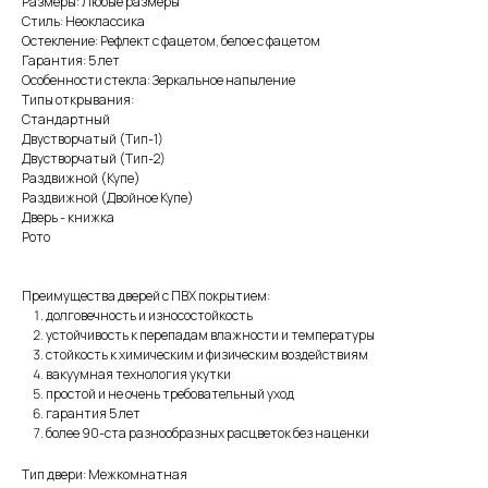
Размеры: Любые размеры
Стиль: Неоклассика
Остекление: Рефлект с фацетом, белое с фацетом
Гарантия: 5 лет
Особенности стекла: Зеркальное напыление
Типы открывания:
Стандартный
Двустворчатый (Тип-1)
Двустворчатый (Тип-2)
Раздвижной (Купе)
Раздвижной (Двойное Купе)
Дверь - книжка
Рото
Преимущества дверей с ПВХ покрытием:
долговечность и износостойкость
устойчивость к перепадам влажности и температуры
стойкость к химическим и физическим воздействиям
вакуумная технология укутки
простой и не очень требовательный уход
гарантия 5 лет
более 90-ста разнообразных расцветок без наценки
Тип двери: Межкомнатная