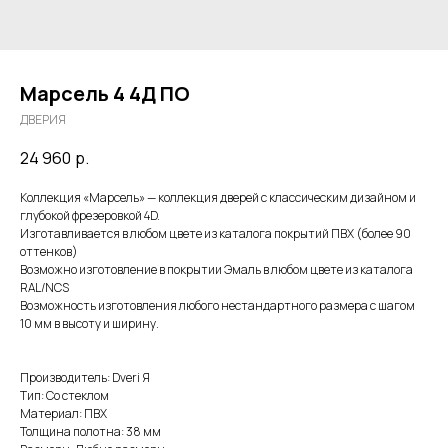
Марсель 4 4Д ПО
ДВЕРИЯ
24 960
р.
Коллекция «Марсель» — коллекция дверей с классическим дизайном и
глубокой фрезеровкой 4D.
Изготавливается в любом цвете из каталога покрытий ПВХ (более 90
оттенков)
Возможно изготовление в покрытии Эмаль в любом цвете из каталога
RAL/NCS
Возможность изготовления любого нестандартного размера с шагом
10 мм в высоту и ширину.
Производитель: Dveri Я
Тип: Со стеклом
Материал: ПВХ
Толщина полотна: 38 мм