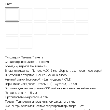
Цвет
Тип двери - Панель/Панель
Страна производитель - Россия
Бренд - «Дверной Континент»
Внешняя отделка - Панель МДФ 16 мм, сборная, цвет коричнево-серый
Внутренняя отделка - Панель МДФ на выбор
Нижний замок (основной) - Цилиндровый KALE
Верхний замок (дополнительный) - Сувальдный KALE
Толщина дверного полотна - 100 мм без учета внутренней панели
Толщина стали - 1,5 мм
Противосъемные ригели - Есть
Петли - Три петли на подшипниках закрытого типа
Эксцентрик с возможностью регулировки притвора - Есть