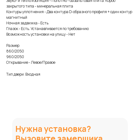
Звуко- и тепло изоляция - Полотно - базальтовая плита. Короб
закрытого типа - минеральная плита
Контуры уплотнения - Два контура D-образного профиля + один контур
магнитный
Ночная задвижка - Есть
Глазок - Есть. Устанавливается по требованию
Возможность установки на улицу - Нет
Размер
860/2050
960/2050
Открывание - Левое/Правое
Тип двери: Входная
Нужна установка?
Вызовите замерщика