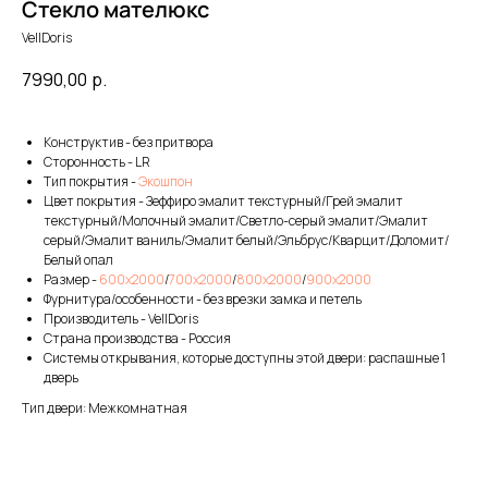
Стекло мателюкс
VellDoris
7990,00
р.
Конструктив - без притвора
Сторонность - LR
Тип покрытия -
Экошпон
Цвет покрытия - Зеффиро эмалит текстурный/Грей эмалит
текстурный/Молочный эмалит/Светло-серый эмалит/Эмалит
серый/Эмалит ваниль/Эмалит белый/Эльбрус/Кварцит/Доломит/
Белый опал
Размер -
600х2000
/
700х2000
/
800х2000
/
900х2000
Фурнитура/особенности - без врезки замка и петель
Производитель - VellDoris
Страна производства - Россия
Системы открывания, которые доступны этой двери: распашные 1
дверь
Тип двери: Межкомнатная