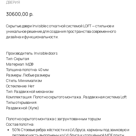
ДВЕРИЯ
30600,00
р.
Скрытые двери Invisible с откатной системой LOFT — cтильное и
уникальное решение для создания пространства современного
дизайна и функциональности.
Производитель: Invisible doors
Тип: Скрытая
Материал: МДФ
Толщина полотна: 40 мм
Размеры: Любые размеры
Стиль: Минимализм
Остекление: Нет
Тип: Раздвижной механизм
Комплектация: Полотно скрытого монтажа , Раздвижная система Loft
Типы открывания:
Раздвижной (Купе)
Полотно скрытого монтажа с загрунтованным торцом
Состав полотна:
50% Стоевые ребра жёсткости из LVL бруса, карманы под замковую и
петлевую часть выполнены из LVL бруса и утолщённой MDF плиты.