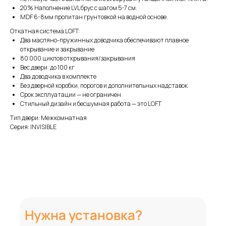
20% Наполнение LVL брус с шагом 5-7 см.
MDF 6-8мм пропитан грунтовкой на водной основе.
Откатная система LOFT:
Два масляно-пружинных доводчика обеспечивают плавное
открывание и закрывание
80 000 циклов открывания/закрывания
Вес двери: до 100 кг
Два доводчика в комплекте
Без дверной коробки, порогов и дополнительных надставок
Срок эксплуатации — не ограничен
Стильный дизайн и бесшумная работа — это LOFT
Тип двери: Межкомнатная
Серия: INVISIBLE
Нужна установка?