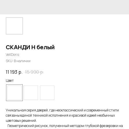
СКАНДИ Н белый
VellDoris
SKU:
В наличии
11 193
р.
15 990
р.
Цвет
Уникальная серия дверей, где неоклассический и современный стили
связаны единой техникой исполнения и красивой идеей необычных
цветовых решений.
Геометрический рисунок, полученный методом глубокой фрезеровки на