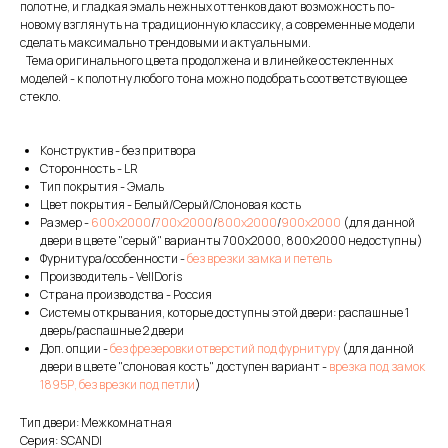
полотне, и гладкая эмаль нежных оттенков дают возможность по-
новому взглянуть на традиционную классику, а современные модели
сделать максимально трендовыми и актуальными.
Тема оригинального цвета продолжена и в линейке остекленных
моделей - к полотну любого тона можно подобрать соответствующее
стекло.
Конструктив - без притвора
Сторонность - LR
Тип покрытия - Эмаль
Цвет покрытия - Белый/Серый/Слоновая кость
Размер -
600х2000
/
700х2000
/
800х2000
/
900х2000
(для данной
двери в цвете "серый" варианты 700х2000, 800х2000 недоступны)
Фурнитура/особенности -
без врезки замка и петель
Производитель - VellDoris
Страна производства - Россия
Системы открывания, которые доступны этой двери: распашные 1
дверь/распашные 2 двери
Доп. опции -
без фрезеровки отверстий под фурнитуру
(для данной
двери в цвете "слоновая кость" доступен вариант -
врезка под замок
1895Р, без врезки под петли
)
Тип двери: Межкомнатная
Серия: SCANDI