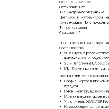
Стиль: Минимализм
Остекление: Нет
Тип: Внутреннее открывание
Цвет кромки: Матовый хром, ч
Комплектация: Полотно скрытого
Типы открывания:
Стандартный
Полотно скрытого монтажа с з
Состав полотна:
50% Стоевые ребра жёсткост
выполнены из LVL бруса и у
20% Наполнение LVL брус с 
MDF 6-8мм пропитан грунтов
Итальянский цельно-алюминие
Профиль короба выполнен из
градусов
Готов к монтажу в дверной п
Монтаж внешний: вровень с 
Уплотнитель DEVENTER Ге
Не деформируется при изме