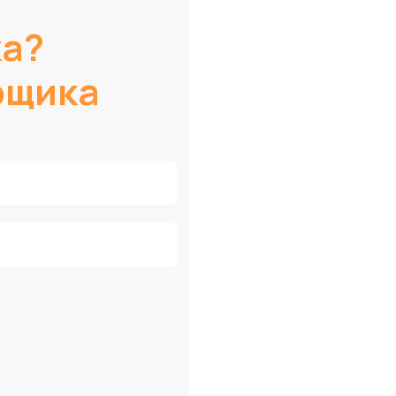
ка?
рщика