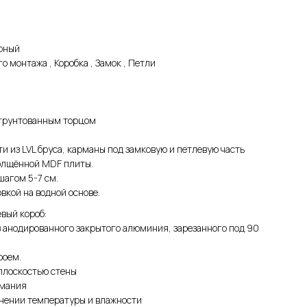
ерный
 монтажа , Коробка , Замок , Петли
агрунтованным торцом
и из LVL бруса, карманы под замковую и петлевую часть
толщённой MDF плиты.
шагом 5-7 см.
кой на водной основе.
вый короб:
 анодированного закрытого алюминия, зарезанного под 90
роем.
плоскостью стены
рмания
нении температуры и влажности