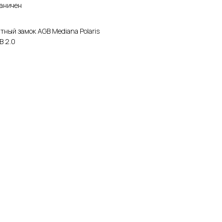
раничен
ный замок AGB Mediana Polaris
B 2.0