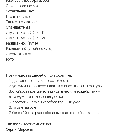
Размеры: Любые размеры
Стиль: Неоклассика
Остекление: Нет
Гарантия : 5 лет
Типы открывания:
Стандартный
Двустворчатый (Тип-1)
Двустворчатый (Тип-2)
Раздвижной (Купе)
Раздвижной (Двойное Купе)
Дверь - книжка
Рото
Преимущества дверей с ПВХ покрытием:
долговечность и износостойкость
устойчивость к перепадам влажности и температуры
стойкость к химическим и физическим воздействиям
вакуумная технология укутки
простой и не очень требовательный уход
гарантия 5 лет
более 90-ста разнообразных расцветок без наценки
Тип двери: Межкомнатная
Серия: Марсель