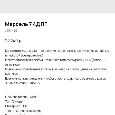
Марсель 7 4Д ПГ
ДВЕРИЯ
22 240
р.
Коллекция «Марсель» — коллекция дверей с неоклассическим дизайном
и глубокой фрезеровкой 4D.
Изготавливается в любом цвете из каталога покрытий ПВХ (более 90
оттенков)
Возможно изготовление в покрытии Эмаль в любом цвете из каталога
RAL/NCS
Возможность изготовления любого нестандартного размера с шагом
10 мм в высоту и ширину.
Производитель: Dveri Я
Тип: Глухая
Материал: ПВХ
Толщина полотна: 38 мм