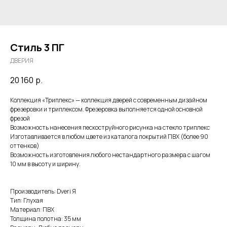
Стиль 3 ПГ
ДВЕРИЯ
20 160
р.
Коллекция «Триплекс» — коллекция дверей с современным дизайном
фрезеровки и триплексом. Фрезеровка выполняется одной основной
фрезой
Возможность нанесения пескоструйного рисунка на стекло триплекс
Изготавливается в любом цвете из каталога покрытий ПВХ (более 90
оттенков)
Возможность изготовления любого нестандартного размера с шагом
10 мм в высоту и ширину.
Производитель: Dveri Я
Тип: Глухая
Материал: ПВХ
Толщина полотна: 35 мм