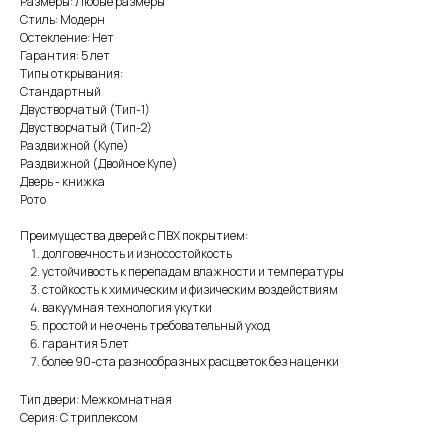
Размеры: Любые размеры
Стиль: Модерн
Остекление: Нет
Гарантия: 5 лет
Типы открывания:
Стандартный
Двустворчатый (Тип-1)
Двустворчатый (Тип-2)
Раздвижной (Купе)
Раздвижной (Двойное Купе)
Дверь - книжка
Рото
Преимущества дверей с ПВХ покрытием:
долговечность и износостойкость
устойчивость к перепадам влажности и температуры
стойкость к химическим и физическим воздействиям
вакуумная технология укутки
простой и не очень требовательный уход
гарантия 5 лет
более 90-ста разнообразных расцветок без наценки
Тип двери: Межкомнатная
Серия: С триплексом