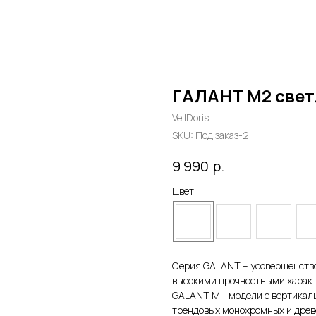
ГАЛАНТ М2 свет
VellDoris
SKU:
Под заказ-2
р.
9 990
Цвет
Серия GALANT – усовершенство
высокими прочностными характ
GALANT M - модели с вертикал
трендовых монохромных и древ