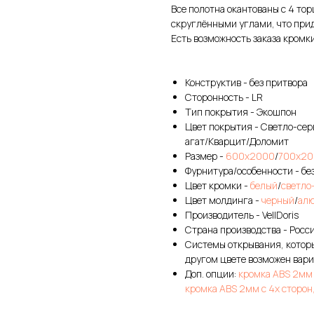
Все полотна окантованы с 4 т
скруглёнными углами, что прид
Есть возможность заказа кромки 
Конструктив - без притвора
Сторонность - LR
Тип покрытия - Экошпон
Цвет покрытия - Светло-се
агат/Кварцит/Доломит
Размер -
600х2000
/
700х20
Фурнитура/особенности - без
Цвет кромки -
белый
/
светло
Цвет молдинга -
черный
/
ал
Производитель - VellDoris
Страна производства - Росс
Системы открывания, которы
другом цвете возможен вари
Доп. опции:
кромка ABS 2мм 
кромка ABS 2мм с 4х сторон