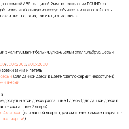
орцов кромкой ABS толщиной 2мм по технологии ROUND со
аёт изделию большую износоустойчивость и влагостойкость.
как в цвет полотна, так и в цвет молдинга.
рый эмалит/Эмалит белый/Вулкан/Белый опал/Эльбрус/Серый
00
/
800х2000
/
900х2000
 врезки замка и петель
-серый
(для данной двери в цвете "светло-серый" недоступен)
юминиевый
ия
е доступны этой двери: распашные 1 дверь (для данной двери в
ант - распашные 2 двери)
с 4х сторон
(для данной двери в другом цвете возможен вариант -
, цвет черный
)