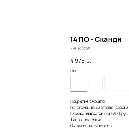
14 ПО - Сканди
Универсал
р.
4 975
Цвет
Покрытие: Экошпон
Конструкция: царговая (сборна
Каркас: влагостойкий LVL- брус
Тип: остекленная
Остекление: мателюкс