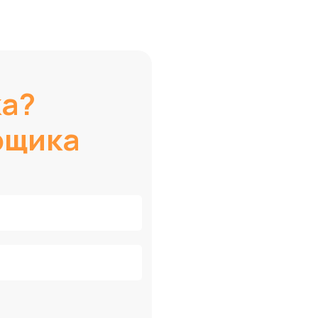
ка?
рщика