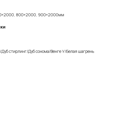
700×2000, 800×2000, 900×2000мм
ики
т/Дуб стирлинг/Дуб сонома/Венге У/Белая шагрень