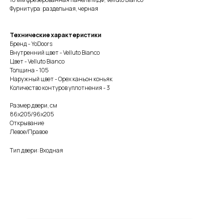
Фурнитура: раздельная, черная
Технические характеристики
Бренд - YoDoors
Внутренний цвет - Velluto Bianco
Цвет - Velluto Bianco
Толщина - 105
Наружный цвет - Орех каньон коньяк
Количество контуров уплотнения - 3
Размер двери, см
86x205/96x205
Открывание
Левое/Правое
Тип двери: Входная