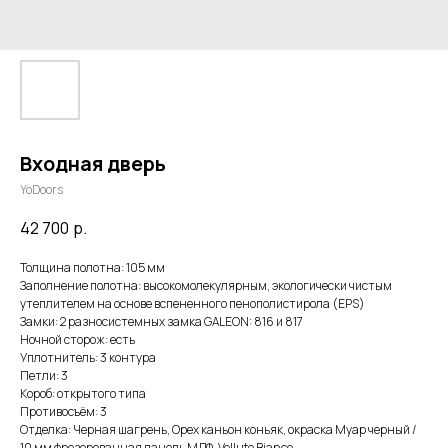
Входная дверь
YoDoors
42 700
р.
Толщина полотна: 105 мм
Заполнение полотна: высокомолекулярным, экологически чистым
утеплителем на основе вспененного пенополистирола (EPS)
Замки: 2 разносистемных замка GALEON: 816 и 817
Ночной сторож: есть
Уплотнитель: 3 контура
Петли: 3
Короб: открытого типа
Противосъём: 3
Отделка: Черная шагрень, Орех каньон коньяк, окраска Муар черный /
10 мм фрезерованная панель МДФ, Velluto Bianco