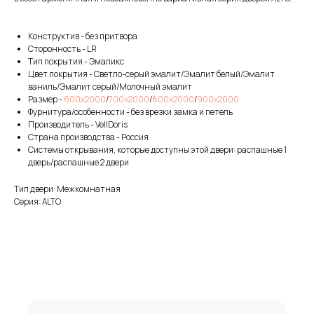
Конструктив - без притвора
Сторонность - LR
Тип покрытия - Эмаликс
Цвет покрытия - Светло-серый эмалит/Эмалит белый/Эмалит
ваниль/Эмалит серый/Молочный эмалит
Размер -
600х2000
/
700х2000
/
800х2000
/
900х2000
Фурнитура/особенности - без врезки замка и петель
Производитель - VellDoris
Страна производства - Россия
Системы открывания, которые доступны этой двери: распашные 1
дверь/распашные 2 двери
Тип двери: Межкомнатная
Серия: ALTO