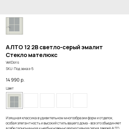
АЛТО 12 2В светло-серый эмалит
Стекло мателюкс
VellDoris
SKU:
Под заказ-5
14 990
р.
Цвет
Изящная классика в удивительном многообразии форм и отделок,
особая элегантность и высокий стиль вашего дома - все это объединяет
в себе гармоничная и необыкновенно вариативная серия дверей ALTO.